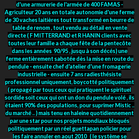
d'une armurerie de l'armée de 400 FAMAS -
Agriculteur 20 ans en totale autonomie d'une ferme
de 30 vaches laitières tout transformé en beurre de
table de renom , tout vendu au détail en vente
directe ( F MITTERRAND et R HANIN clients avec
toutes leur famille a chaque fête de la pentecôte
dans les années 90/95 , jusqu à son décés) une
ferme entièrement sabotée dès la mise en route du
pendule - ensuite chef d'atelier d'une fromagerie
industrielle - ensuite 7 ans radiesthésiste
professionnel uniquement, boycotté politiquement
( propagé par tous ceux qui pratiquent le spirituel
sordide soit ceux qui ont un don du pendule volé , ils
étaient 90% des populations, pour suprimer Mistic ..
du marché .. ) mais tenu en haleine quotidiennement
par une star pour nos projets mondiaux bloqués
politiquement par un réel guettapan policier pour
les faire annuler en aout 2010 ( le système se