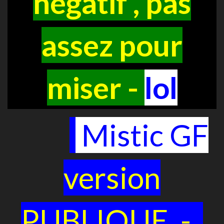
négatif , pas
assez pour
miser -
lol
Mistic GF
version
PUBLIQUE -