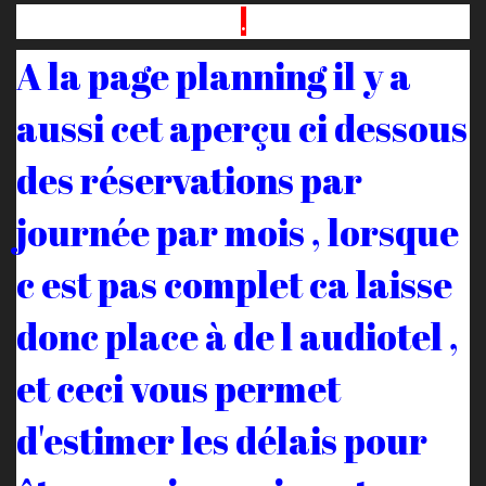
.
A la page planning il y a
aussi cet aperçu ci dessous
des réservations par
journée par mois , lorsque
c est pas complet ca laisse
donc place à de l audiotel ,
et ceci vous permet
d'estimer les délais pour