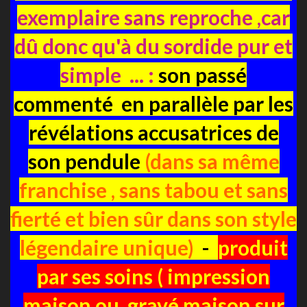
exemplaire sans reproche ,car
dû donc qu'à du sordide pur et
simple ... :
son passé
commenté en parallèle par les
révélations accusatrices de
son pendule
(dans sa même
franchise , sans tabou et sans
fierté et bien sûr dans son style
légendaire unique)
-
produit
par ses soins ( impression
maison ou gravé maison sur