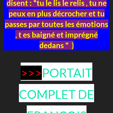
disent : "tu le lis le relis , tu ne
peux en plus décrocher et tu
passes par toutes les émotions
, t es baigné et imprégné
dedans " )
.
>>>
PORTAIT
COMPLET DE