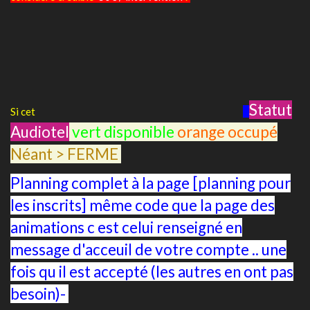
Statut
Si cet
Audiotel
vert disponible
orange occupé
Néant > FERME
Planning complet à la page [planning pour
les inscrits] même code que la page des
animations c est celui renseigné en
message d'acceuil de votre compte .. une
fois qu il est accepté (les autres en ont pas
besoin)-