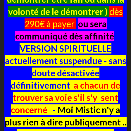
volonté de le démontrer )
dès
290€ à payer
ou sera
communiqué dès affinité
VERSION SPIRITUELLE
actuellement suspendue - sans
doute désactivée
définitivement
a chacun de
trouver sa voie s'il s'y sent
concerné
-
Moi Mistic n'y a
plus rien à dire publiquement ..