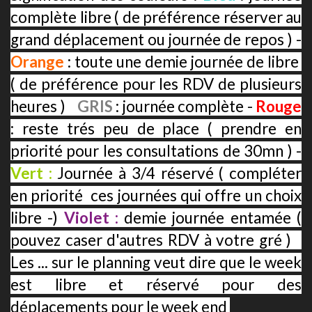
complète libre ( de préférence réserver au
grand déplacement ou journée de repos ) -
Orange
: toute une demie journée de libre
( de préférence pour les RDV de plusieurs
heures )
-
GRIS
: journée complète -
Rouge
: reste trés peu de place ( prendre en
priorité pour les consultations de 30mn ) -
Vert :
Journée à 3/4 réservé ( compléter
en priorité ces journées qui offre un choix
libre -)
Violet :
demie journée entamée (
pouvez caser d'autres RDV à votre gré )
-
Les ... sur le planning veut dire que le week
est libre et réservé pour des
déplacements pour le week end