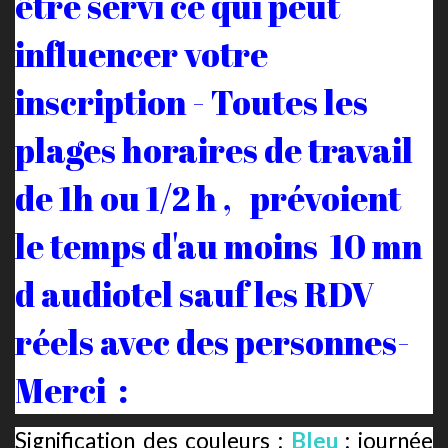
être servi ce qui peut
influencer votre
inscription - Toutes les
plages horaires de travail
de 1h ou 1/2 h , prévoient
le temps d'au moins 10 mn
d audiotel sauf les RDV
réels avec des personnes-
Merci :
Signification des couleurs :
Bleu
: journée