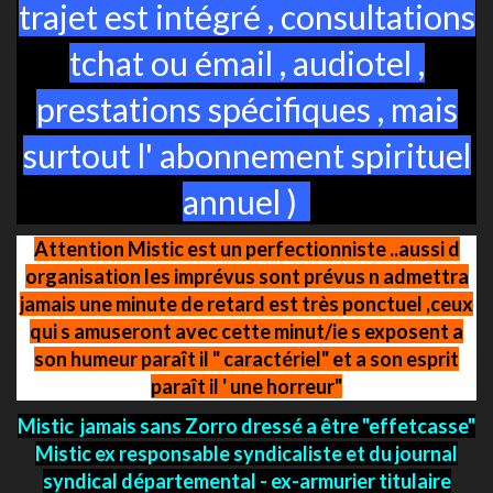
trajet est intégré , consultations
tchat ou émail , audiotel ,
prestations spécifiques , mais
surtout l' abonnement spirituel
annuel )
Attention Mistic est un perfectionniste ..aussi d
organisation les imprévus sont prévus n admettra
jamais une minute de retard est très ponctuel ,ceux
qui s amuseront avec cette minut/ie s exposent a
son humeur paraît il " caractériel" et a son esprit
paraît il ' une horreur"
Mistic jamais sans Zorro dressé a être "effetcasse"
Mistic ex responsable syndicaliste et du journal
syndical départemental - ex-armurier titulaire