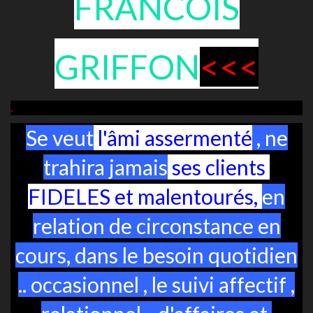
FRANCOIS
GRIFFON
<<<
.
Se veut
l'âmi assermenté
, ne
trahira jamais
ses clients
FIDELES et malentourés,
en
relation de circonstance en
cours, dans le besoin quotidien
.. occasionnel , le suivi affectif ,