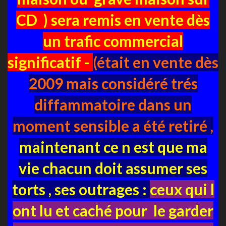
CD ) sera remis en vente dès
un trafic commercial
significatif -
(était en vente dès
2009 mais considéré trés
diffammatoire dans un
moment sensible a été retiré ,
maintenant ce n est que ma
vie chacun doit assumer ses
torts , ses outrages :
ceux qui l
ont lu et caché pour le garder