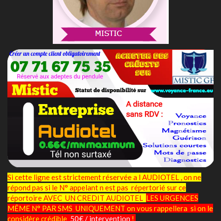
Si cette ligne est strictement réservée a l AUDIOTEL , on ne
répond pas si le N° appelant n est pas répertorié sur ce
réportoire AVEC UN CREDIT AUDIOTEL
LES URGENCES
MÊME N° PAR SMS UNIQUEMENT on vous rappellera si on le
considère crédible
50€ / intervention
!