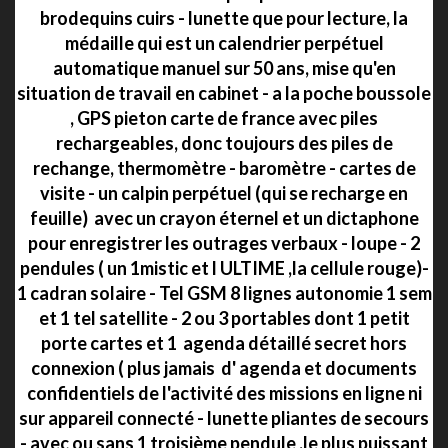
brodequins cuirs - lunette que pour lecture, la
médaille qui est un calendrier perpétuel
automatique manuel sur 50 ans, mise qu'en
situation de travail en cabinet - a la poche boussole
, GPS pieton carte de france avec piles
rechargeables, donc toujours des piles de
rechange, thermomètre - baromètre - cartes de
visite - un calpin perpétuel (qui se recharge en
feuille) avec un crayon éternel et un dictaphone
pour enregistrer les outrages verbaux - loupe - 2
pendules ( un 1mistic et l ULTIME ,la cellule rouge)-
1 cadran solaire - Tel GSM 8 lignes autonomie 1 sem
et 1 tel satellite - 2 ou 3 portables dont 1 petit
porte cartes et 1 agenda détaillé secret hors
connexion ( plus jamais d' agenda et documents
confidentiels de l'activité des missions en ligne ni
sur appareil connecté - lunette pliantes de secours
- avec ou sans 1 troisième pendule ,le plus puissant