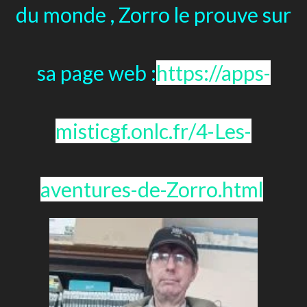
du monde , Zorro le prouve sur
sa page web :
https://apps-
misticgf.onlc.fr/4-Les-
aventures-de-Zorro.html