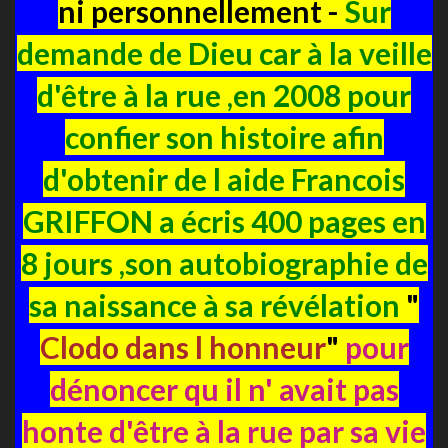
ni personnellement -
Sur
demande de Dieu car à la veille
d'être à la rue ,en 2008 pour
confier son histoire afin
d'obtenir de l aide Francois
GRIFFON a écris 400 pages en
8 jours ,son autobiographie de
sa naissance à sa révélation
"
Clodo dans l honneur
"
pour
dénoncer qu il n' avait pas
honte d'être à la rue par sa vie