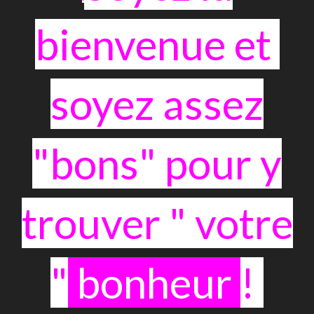
bienvenue et
soyez assez
"bons" pour y
trouver " votre
"
bonheur
!