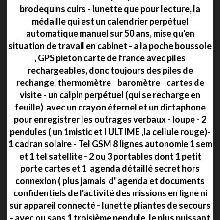
brodequins cuirs - lunette que pour lecture, la
médaille qui est un calendrier perpétuel
automatique manuel sur 50 ans, mise qu'en
situation de travail en cabinet - a la poche boussole
, GPS pieton carte de france avec piles
rechargeables, donc toujours des piles de
rechange, thermomètre - baromètre - cartes de
visite - un calpin perpétuel (qui se recharge en
feuille) avec un crayon éternel et un dictaphone
pour enregistrer les outrages verbaux - loupe - 2
pendules ( un 1mistic et l ULTIME ,la cellule rouge)-
1 cadran solaire - Tel GSM 8 lignes autonomie 1 sem
et 1 tel satellite - 2 ou 3 portables dont 1 petit
porte cartes et 1 agenda détaillé secret hors
connexion ( plus jamais d' agenda et documents
confidentiels de l'activité des missions en ligne ni
sur appareil connecté - lunette pliantes de secours
- avec ou sans 1 troisième pendule ,le plus puissant