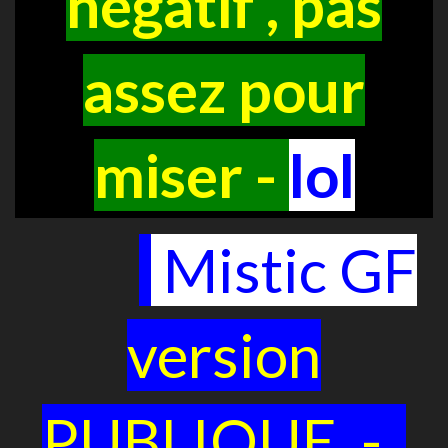
négatif , pas
assez pour
miser -
lol
Mistic GF
version
PUBLIQUE -