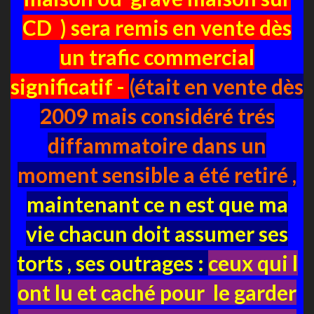
CD ) sera remis en vente dès
un trafic commercial
significatif -
(était en vente dès
2009 mais considéré trés
diffammatoire dans un
moment sensible a été retiré ,
maintenant ce n est que ma
vie chacun doit assumer ses
torts , ses outrages :
ceux qui l
ont lu et caché pour le garder