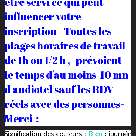
être servi ce qui peut
influencer votre
inscription - Toutes les
plages horaires de travail
de 1h ou 1/2 h , prévoient
le temps d'au moins 10 mn
d audiotel sauf les RDV
réels avec des personnes-
Merci :
Signification des couleurs :
Bleu
: journée