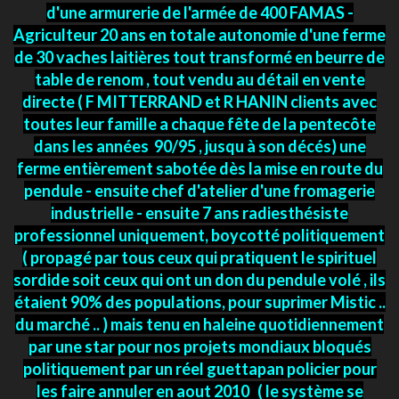
d'une armurerie de l'armée de 400 FAMAS -
Agriculteur 20 ans en totale autonomie d'une ferme
de 30 vaches laitières tout transformé en beurre de
table de renom , tout vendu au détail en vente
directe ( F MITTERRAND et R HANIN clients avec
toutes leur famille a chaque fête de la pentecôte
dans les années 90/95 , jusqu à son décés) une
ferme entièrement sabotée dès la mise en route du
pendule - ensuite chef d'atelier d'une fromagerie
industrielle - ensuite 7 ans radiesthésiste
professionnel uniquement, boycotté politiquement
( propagé par tous ceux qui pratiquent le spirituel
sordide soit ceux qui ont un don du pendule volé , ils
étaient 90% des populations, pour suprimer Mistic ..
du marché .. ) mais tenu en haleine quotidiennement
par une star pour nos projets mondiaux bloqués
politiquement par un réel guettapan policier pour
les faire annuler en aout 2010 ( le système se