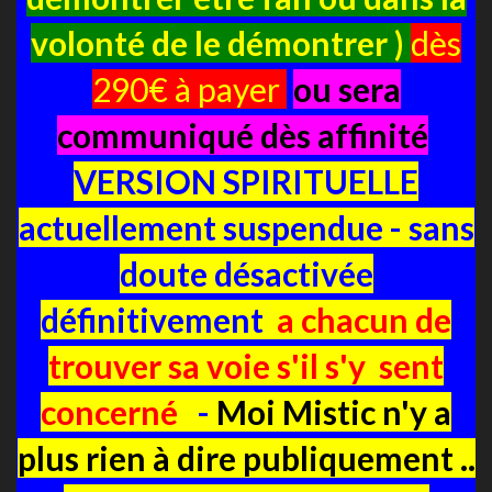
volonté de le démontrer )
dès
290€ à payer
ou sera
communiqué dès affinité
VERSION SPIRITUELLE
actuellement suspendue - sans
doute désactivée
définitivement
a chacun de
trouver sa voie s'il s'y sent
concerné
-
Moi Mistic n'y a
plus rien à dire publiquement ..