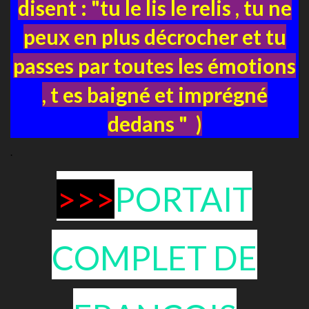
disent : "tu le lis le relis , tu ne
peux en plus décrocher et tu
passes par toutes les émotions
, t es baigné et imprégné
dedans " )
.
>>>
PORTAIT
COMPLET DE