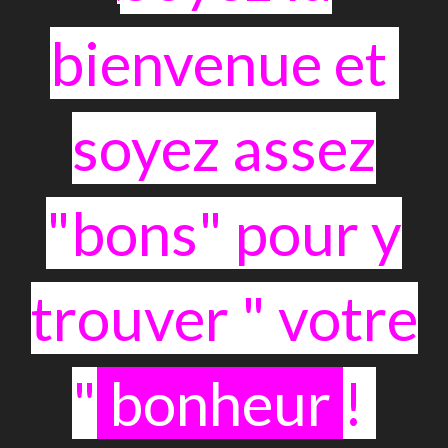
bienvenue et
soyez assez
"bons" pour y
trouver " votre
"
bonheur
!