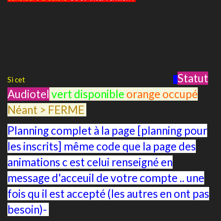
Statut
Si cet
Audiotel
vert disponible
orange occupé
Néant > FERME
Planning complet à la page [planning pour
les inscrits] même code que la page des
animations c est celui renseigné en
message d'acceuil de votre compte .. une
fois qu il est accepté (les autres en ont pas
besoin)-