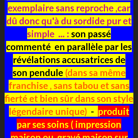
exemplaire sans reproche ,car
dû donc qu'à du sordide pur et
simple ... :
son passé
commenté en parallèle par les
révélations accusatrices de
son pendule
(dans sa même
franchise , sans tabou et sans
fierté et bien sûr dans son style
légendaire unique)
-
produit
par ses soins ( impression
maison ou gravé maison sur