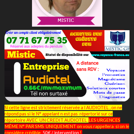
Si cette ligne est strictement réservée a l AUDIOTEL , on ne
répond pas si le N° appelant n est pas répertorié sur ce
réportoire AVEC UN CREDIT AUDIOTEL
LES URGENCES
MÊME N° PAR SMS UNIQUEMENT on vous rappellera si on le
considère crédible
50€ / intervention
!