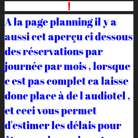
.
A la page planning il y a
aussi cet aperçu ci dessous
des réservations par
journée par mois , lorsque
c est pas complet ca laisse
donc place à de l audiotel ,
et ceci vous permet
d'estimer les délais pour