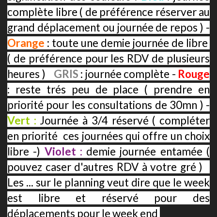
complète libre ( de préférence réserver au
grand déplacement ou journée de repos ) -
Orange
: toute une demie journée de libre
( de préférence pour les RDV de plusieurs
heures )
-
GRIS
: journée complète -
Rouge
: reste trés peu de place ( prendre en
priorité pour les consultations de 30mn ) -
Vert :
Journée à 3/4 réservé ( compléter
en priorité ces journées qui offre un choix
libre -)
Violet :
demie journée entamée (
pouvez caser d'autres RDV à votre gré )
-
Les ... sur le planning veut dire que le week
est libre et réservé pour des
déplacements pour le week end