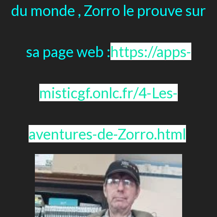
du monde , Zorro le prouve sur
sa page web :
https://apps-
misticgf.onlc.fr/4-Les-
aventures-de-Zorro.html