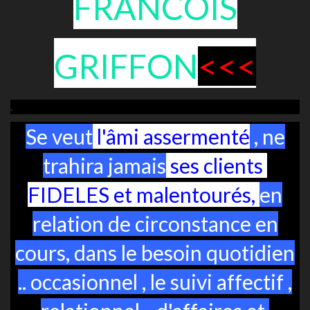
FRANCOIS
GRIFFON
<<<
.
Se veut
l'âmi assermenté
, ne
trahira jamais
ses clients
FIDELES et malentourés,
en
relation de circonstance en
cours, dans le besoin quotidien
.. occasionnel , le suivi affectif ,