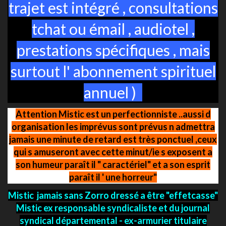
trajet est intégré , consultations
tchat ou émail , audiotel ,
prestations spécifiques , mais
surtout l' abonnement spirituel
annuel )
Attention Mistic est un perfectionniste ..aussi d
organisation les imprévus sont prévus n admettra
jamais une minute de retard est très ponctuel ,ceux
qui s amuseront avec cette minut/ie s exposent a
son humeur paraît il " caractériel" et a son esprit
paraît il ' une horreur"
Mistic jamais sans Zorro dressé a être "effetcasse"
Mistic ex responsable syndicaliste et du journal
syndical départemental - ex-armurier titulaire