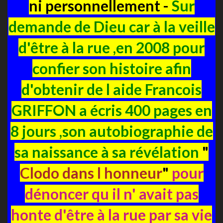
ni personnellement -
Sur
demande de Dieu car à la veille
d'être à la rue ,en 2008 pour
confier son histoire afin
d'obtenir de l aide Francois
GRIFFON a écris 400 pages en
8 jours ,son autobiographie de
sa naissance à sa révélation
"
Clodo dans l honneur
"
pour
dénoncer qu il n' avait pas
honte d'être à la rue par sa vie